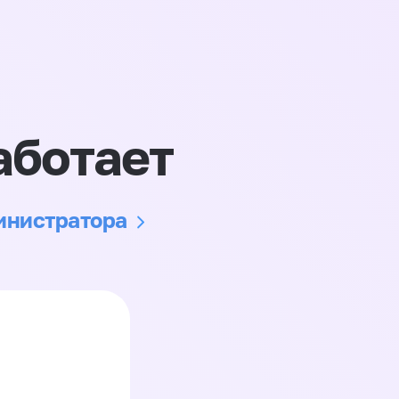
аботает
министратора