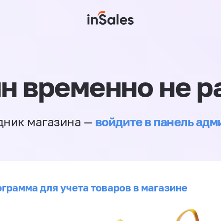
н временно не р
войдите в панель ад
дник магазина —
ограмма для учета товаров в магазине