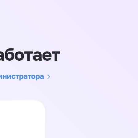
аботает
министратора