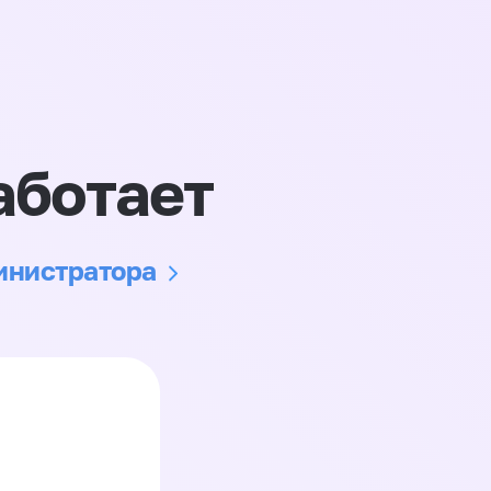
аботает
министратора