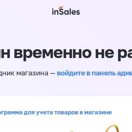
н временно не р
войдите в панель ад
дник магазина —
ограмма для учета товаров в магазине