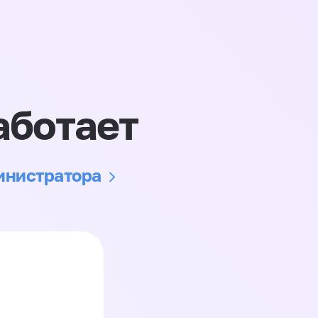
аботает
министратора