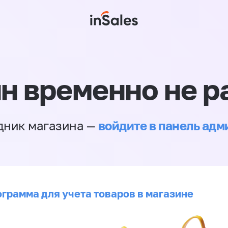
н временно не р
войдите в панель ад
дник магазина —
ограмма для учета товаров в магазине