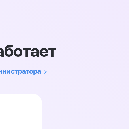
аботает
министратора