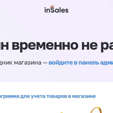
н временно не р
войдите в панель ад
дник магазина —
ограмма для учета товаров в магазине