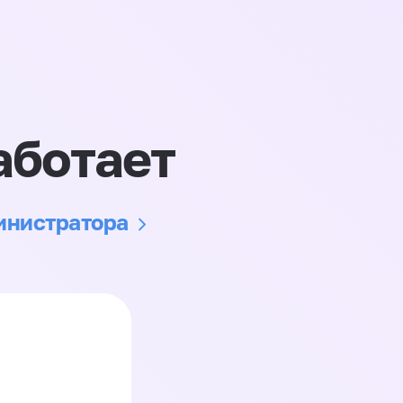
аботает
министратора