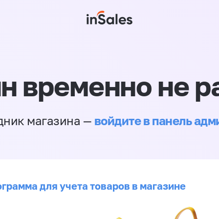
н временно не р
войдите в панель ад
дник магазина —
ограмма для учета товаров в магазине