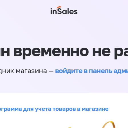
н временно не р
войдите в панель ад
дник магазина —
ограмма для учета товаров в магазине