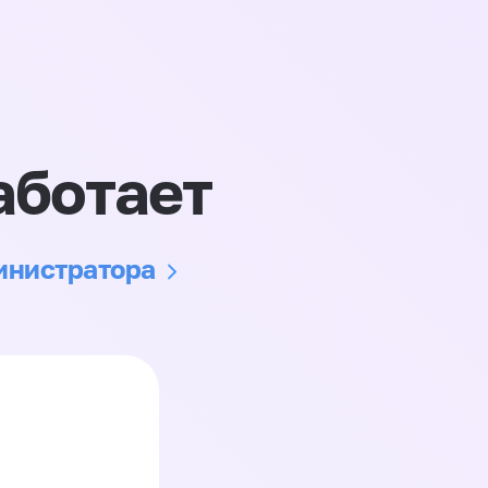
аботает
министратора