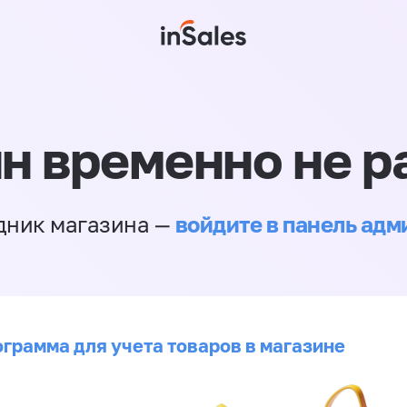
н временно не р
войдите в панель ад
дник магазина —
ограмма для учета товаров в магазине