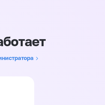
аботает
министратора