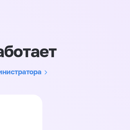
аботает
министратора