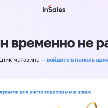
н временно не р
войдите в панель ад
дник магазина —
ограмма для учета товаров в магазине