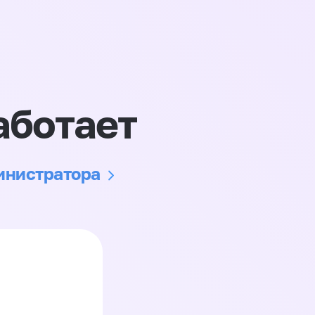
аботает
министратора