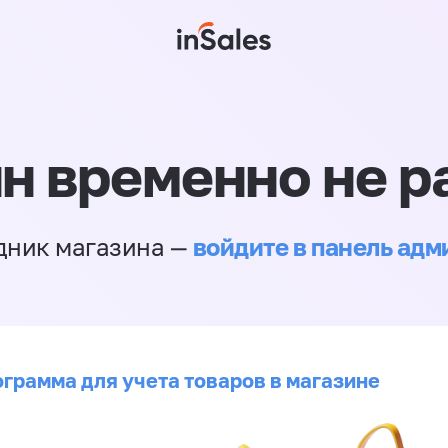
н временно не р
войдите в панель ад
дник магазина —
ограмма для учета товаров в магазине