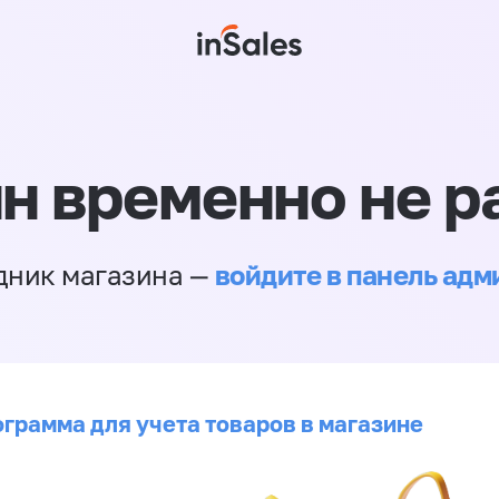
н временно не р
войдите в панель ад
дник магазина —
ограмма для учета товаров в магазине