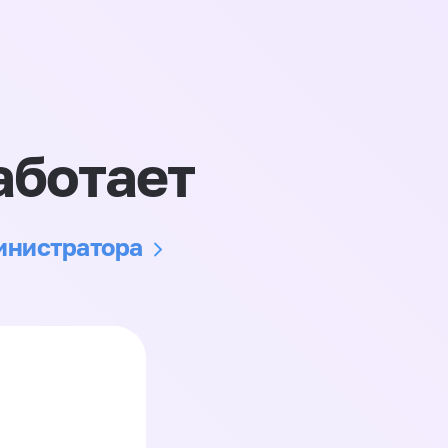
аботает
министратора