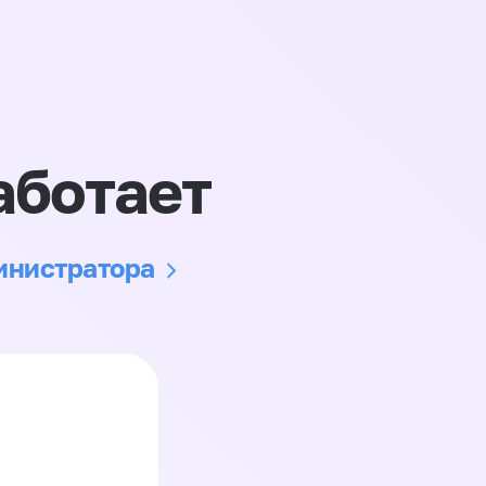
аботает
министратора