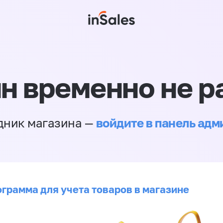
н временно не р
войдите в панель ад
дник магазина —
ограмма для учета товаров в магазине